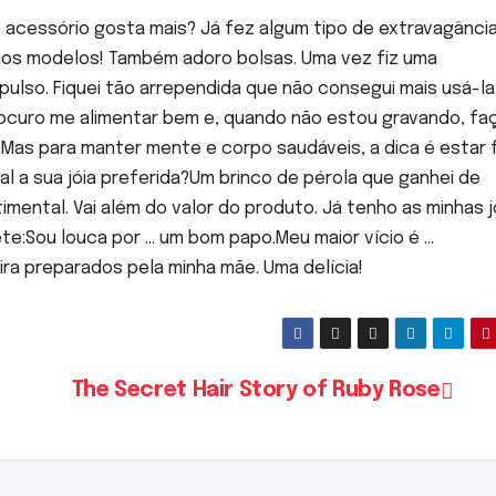
 acessório gosta mais? Já fez algum tipo de extravagânci
ios modelos! Também adoro bolsas. Uma vez fiz uma
ulso. Fiquei tão arrependida que não consegui mais usá-la
curo me alimentar bem e, quando não estou gravando, fa
as para manter mente e corpo saudáveis, a dica é estar f
l a sua jóia preferida?Um brinco de pérola que ganhei de
timental. Vai além do valor do produto. Já tenho as minhas j
ete:Sou louca por … um bom papo.Meu maior vício é …
pira preparados pela minha mãe. Uma delícia!
The Secret Hair Story of Ruby Rose