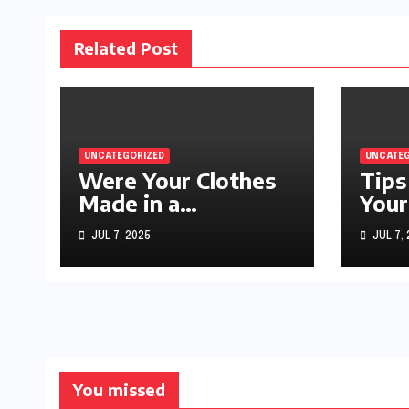
Related Post
UNCATEGORIZED
UNCATEG
Were Your Clothes
Tips
Made in a
Your
Sweatshop?
JUL 7, 2025
JUL 7,
You missed