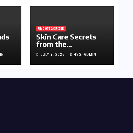
UNCATEGORIZED
nds
Skin Care Secrets
from the
Dermatologist to
IN
JULY 7, 2025
HSS-ADMIN
the Stars