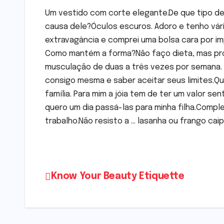
Um vestido com corte elegante.De que tipo de
causa dele?Óculos escuros. Adoro e tenho vár
extravagância e comprei uma bolsa cara por imp
Como mantém a forma?Não faço dieta, mas pro
musculação de duas a três vezes por semana. M
consigo mesma e saber aceitar seus limites.Qua
família. Para mim a jóia tem de ter um valor sen
quero um dia passá-las para minha filha.Compl
trabalho.Não resisto a … lasanha ou frango cai
Post
Know Your Beauty Etiquette
navigation