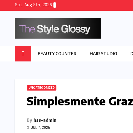
Skip
Sat. Aug 8th, 2026
to
content
BEAUTY COUNTER
HAIR STUDIO
UNCATEGORIZED
Simplesmente Graz
By
hss-admin
JUL 7, 2025