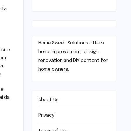
sta
Home Sweet Solutions offers
muito
home improvement, design,
 em
renovation and DIY content for
 a
home owners.
r
se
ai da
About Us
Privacy
Terms of Use