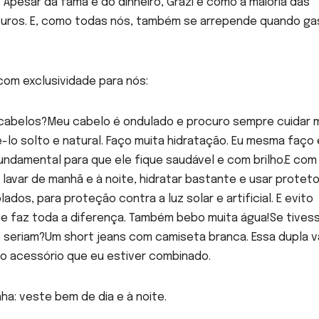
Apesar da fama e do dinheiro, Grazi é como a maioria das
curos. E, como todas nós, também se arrepende quando ga
om exclusividade para nós:
cabelos?Meu cabelo é ondulado e procuro sempre cuidar 
lo solto e natural. Faço muita hidratação. Eu mesma faço
ndamental para que ele fique saudável e com brilho.E com
avar de manhã e à noite, hidratar bastante e usar proteto
dos, para proteção contra a luz solar e artificial. E evito
 e faz toda a diferença. Também bebo muita água!Se tives
s seriam?Um short jeans com camiseta branca. Essa dupla v
o acessório que eu estiver combinado.
nha: veste bem de dia e à noite.