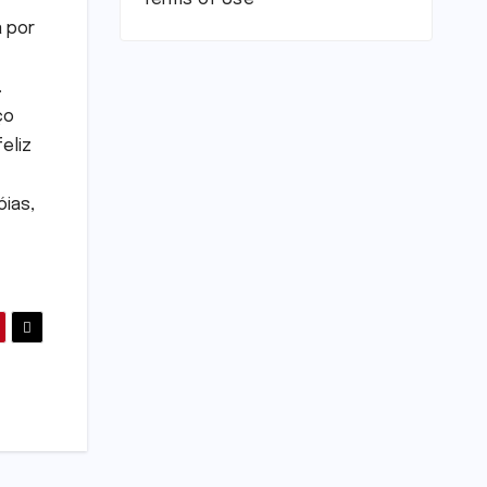
a por
.
ço
eliz
óias,