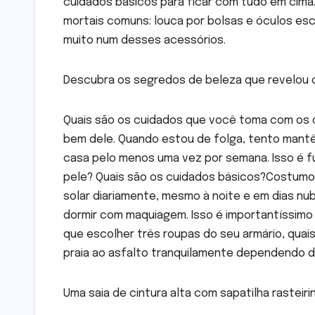
cuidados básicos para ficar com tudo em cima. 
mortais comuns: louca por bolsas e óculos es
muito num desses acessórios.
Descubra os segredos de beleza que revelou c
Quais são os cuidados que você toma com os 
bem dele. Quando estou de folga, tento mantê-
casa pelo menos uma vez por semana. Isso é fu
pele? Quais são os cuidados básicos?Costumo l
solar diariamente, mesmo à noite e em dias nubla
dormir com maquiagem. Isso é importantíssimo
que escolher três roupas do seu armário, quai
praia ao asfalto tranquilamente dependendo d
Uma saia de cintura alta com sapatilha rasteiri